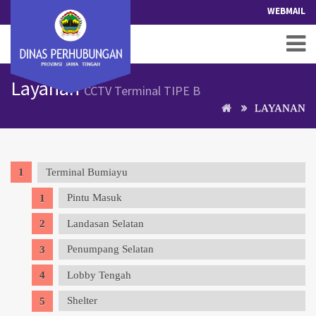
WEBMAIL
Layanan
CCTV Terminal TIPE B
LAYANAN
Terminal Bumiayu
Pintu Masuk
Landasan Selatan
Penumpang Selatan
Lobby Tengah
Shelter